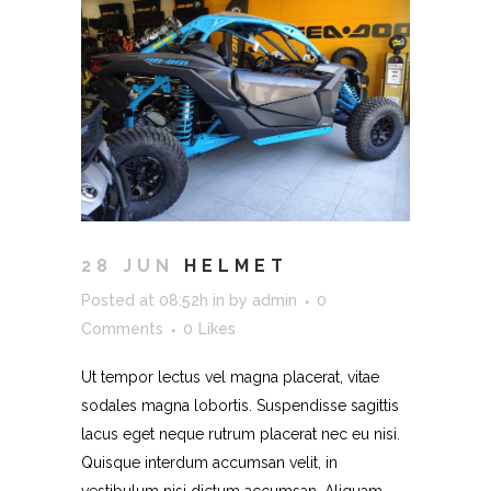
28 JUN
HELMET
Posted at 08:52h
in
by
admin
0
Comments
0
Likes
Ut tempor lectus vel magna placerat, vitae
sodales magna lobortis. Suspendisse sagittis
lacus eget neque rutrum placerat nec eu nisi.
Quisque interdum accumsan velit, in