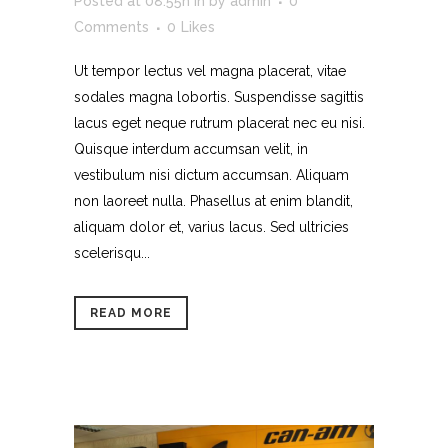
Posted at 08:55h
in
by
admin
0
Comments
0
Likes
Ut tempor lectus vel magna placerat, vitae
sodales magna lobortis. Suspendisse sagittis
lacus eget neque rutrum placerat nec eu nisi.
Quisque interdum accumsan velit, in
vestibulum nisi dictum accumsan. Aliquam
non laoreet nulla. Phasellus at enim blandit,
aliquam dolor et, varius lacus. Sed ultricies
scelerisqu...
READ MORE