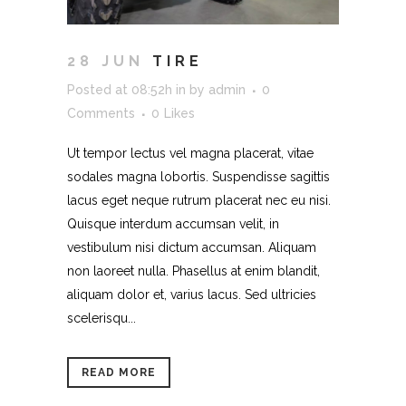
28 JUN
TIRE
Posted at 08:52h
in
by
admin
0
Comments
0
Likes
Ut tempor lectus vel magna placerat, vitae
sodales magna lobortis. Suspendisse sagittis
lacus eget neque rutrum placerat nec eu nisi.
Quisque interdum accumsan velit, in
vestibulum nisi dictum accumsan. Aliquam
non laoreet nulla. Phasellus at enim blandit,
aliquam dolor et, varius lacus. Sed ultricies
scelerisqu...
READ MORE