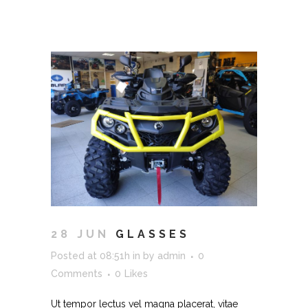
28 JUN
GLASSES
Posted at 08:51h
in
by
admin
0
Comments
0
Likes
Ut tempor lectus vel magna placerat, vitae